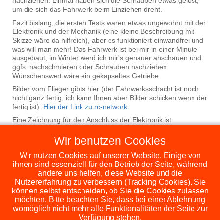
nachziehen. Einmal haben sich die Schrauben etwas gelöst,
um die sich das Fahrwerk beim Einziehen dreht.
Fazit bislang, die ersten Tests waren etwas ungewohnt mit der
Elektronik und der Mechanik (eine kleine Beschreibung mit
Skizze wäre da hilfreich), aber es funktioniert einwandfrei und
was will man mehr! Das Fahrwerk ist bei mir in einer Minute
ausgebaut, im Winter werd ich mir's genauer anschauen und
ggfs. nachschmieren oder Schrauben nachziehen.
Wünschenswert wäre ein gekapseltes Getriebe.
Bilder vom Flieger gibts hier (der Fahrwerksschacht ist noch
nicht ganz fertig, ich kann Ihnen aber Bilder schicken wenn der
fertig ist):
Hier der Link zu rc-network.
Eine Zeichnung für den Anschluss der Elektronik ist
mittlerweile erstellt und wird mitgeliefert. Das Geriebe wird
geschmiert und darüber ein Klarsichtschrumpfschlauch
Wir benutzen Cookies
montiert. Damit ist das Getriebe vor Schmutz geschützt und
man sieht dazu.
Wir nutzen Cookies auf unserer Website. Einige von
ihnen sind essenziell für den Betrieb der Seite, während
andere uns helfen, diese Website und die
Details
Nutzererfahrung zu verbessern (Tracking Cookies). Sie
Kategorie:
elektrische ezfw
können selbst entscheiden, ob Sie die Cookies zulassen
Veröffentlicht: 28. Oktober 2016
möchten. Bitte beachten Sie, dass bei einer Ablehnung
Zugriffe: 92832
womöglich nicht mehr alle Funktionalitäten der Seite zur
Verfügung stehen.