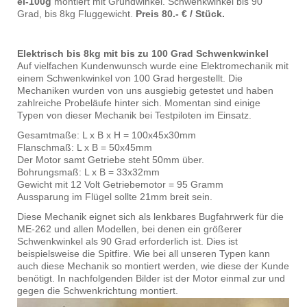
el-100g
montiert mit Grundwinkel. Schwenkwinkel bis 90
Grad, bis 8kg Fluggewicht.
Preis 80.- € / Stück.
Elektrisch bis 8kg mit bis zu 100 Grad Schwenkwinkel
Auf vielfachen Kundenwunsch wurde eine Elektromechanik mit
einem Schwenkwinkel von 100 Grad hergestellt. Die
Mechaniken wurden von uns ausgiebig getestet und haben
zahlreiche Probeläufe hinter sich. Momentan sind einige
Typen von dieser Mechanik bei Testpiloten im Einsatz.
Gesamtmaße: L x B x H = 100x45x30mm
Flanschmaß: L x B = 50x45mm
Der Motor samt Getriebe steht 50mm über.
Bohrungsmaß: L x B = 33x32mm
Gewicht mit 12 Volt Getriebemotor = 95 Gramm
Aussparung im Flügel sollte 21mm breit sein.
Diese Mechanik eignet sich als lenkbares Bugfahrwerk für die
ME-262 und allen Modellen, bei denen ein größerer
Schwenkwinkel als 90 Grad erforderlich ist. Dies ist
beispielsweise die Spitfire. Wie bei all unseren Typen kann
auch diese Mechanik so montiert werden, wie diese der Kunde
benötigt. In nachfolgenden Bilder ist der Motor einmal zur und
gegen die Schwenkrichtung montiert.