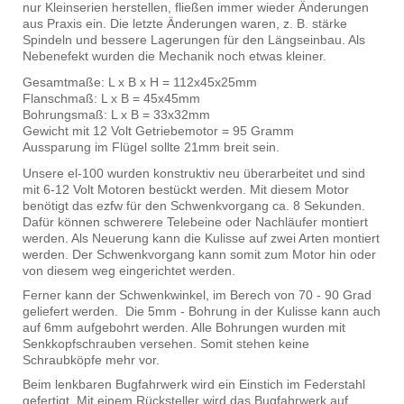
nur Kleinserien herstellen, fließen immer wieder Änderungen
aus Praxis ein. Die letzte Änderungen waren, z. B. stärke
Spindeln und bessere Lagerungen für den Längseinbau. Als
Nebenefekt wurden die Mechanik noch etwas kleiner.
Gesamtmaße: L x B x H = 112x45x25mm
Flanschmaß: L x B = 45x45mm
Bohrungsmaß: L x B = 33x32mm
Gewicht mit 12 Volt Getriebemotor = 95 Gramm
Aussparung im Flügel sollte 21mm breit sein.
Unsere el-100 wurden konstruktiv neu überarbeitet und sind
mit 6-12 Volt Motoren bestückt werden. Mit diesem Motor
benötigt das ezfw für den Schwenkvorgang ca. 8 Sekunden.
Dafür können schwerere Telebeine oder Nachläufer montiert
werden. Als Neuerung kann die Kulisse auf zwei Arten montiert
werden. Der Schwenkvorgang kann somit zum Motor hin oder
von diesem weg eingerichtet werden.
Ferner kann der Schwenkwinkel, im Berech von 70 - 90 Grad
geliefert werden. Die 5mm - Bohrung in der Kulisse kann auch
auf 6mm aufgebohrt werden. Alle Bohrungen wurden mit
Senkkopfschrauben versehen. Somit stehen keine
Schraubköpfe mehr vor.
Beim lenkbaren Bugfahrwerk wird ein Einstich im Federstahl
gefertigt. Mit einem Rücksteller wird das Bugfahrwerk auf