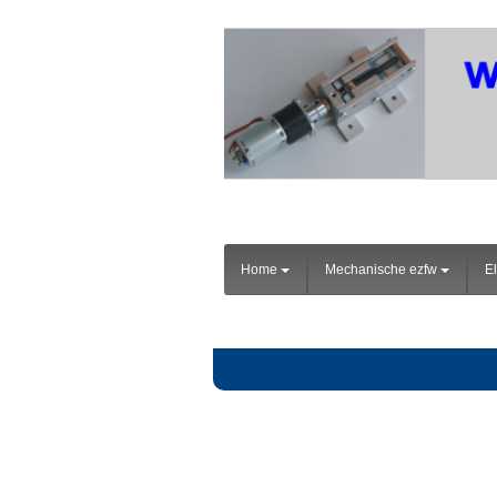
Home
Mechanische ezfw
El