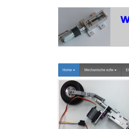
Home
Mechanische ezfw
El