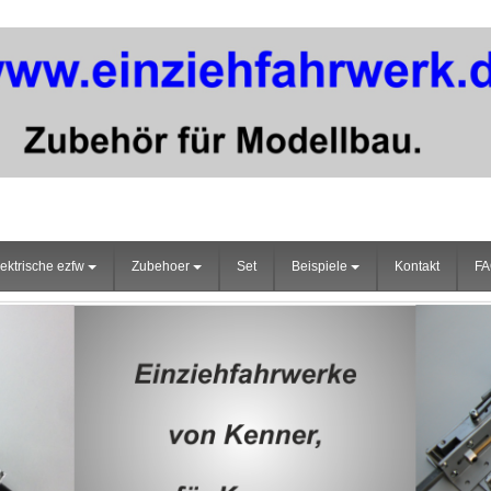
ektrische ezfw
Zubehoer
Set
Beispiele
Kontakt
F