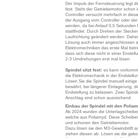
Der Impuls der Fernsteuerung legt d
fest. Steht der Getriebemotor schon 
Controller versucht mehrfach in dies
der Ausgang vom Controller oder der
werden, da bei Anlauf 0,5 Sekunden
stattfindet. Durch Drehen der Steck
Laufrichtung geändert werden. Daher 
Lösung auch immer angeschlossen a
Elektromechniken das erste Mal betrei
dass sich diese nicht in einer Enstell
2-3 Umdrehungen erst mal lösen.
Spindel sitzt fest:
es kann vorkomme
die Elektromechanik in der Endstellun
Lösen Sie die Spindel manuell einig
bewährt, bei längerer Einlagerung, d
Endstellung zu belassen. Zwei Spin
Anschlag sind schon ausreichend.
Einbau der Spindel mit den Polia
Ab 2024 wurden die Unterlagscheiben
welche aus Poliamyd. Diese Scheib
und schonen den Getriebemotor.
Dazu lösen sie den M3-Gewindstift 
ziehen diesen ab. Lösen sie die geko