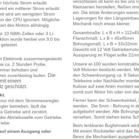
verschlissen ist kann es bei uns 
er höchste Strom erlaubt
Kleinserien herstellen, fließen 
wird ein mittlerer Strom erlaubt.
ein. Die letzte Änderungen waren,
eit wird am wenigsten Strom
Lagerungen für den Längseinbau.
on der CPU ignoriert. Mögliche
Mechanik noch etwas kleiner.
art des Motors abhängig.
Gesamtmaße: L x B x H = 112x
ür 10 NiMh-Zellen oder 3 Li-
Flanschmaß: L x B = 45x45mm
tion wurde hierbei von 9,0 bis
Bohrungsmaß: L x B = 33x32mm
 getestet.
Gewicht mit 12 Volt Getriebemot
Aussparung im Flügel sollte 21mm
mt Elektronik zusammengesteckt
Unsere el-100 wurden konstruktiv
ese ca. 2 Stunden Probe.
Volt Motoren bestückt werden. Mi
lemmer behoben und
Die
den Schwenkvorgang ca. 8 Sekun
oren zuverlässing laufen.
mit einem
Telebeine oder Nachläufer montie
z geschützt.
Kulisse auf zwei Arten montiert
somit zum Motor hin oder von di
kt.
Ferner kann der Schwenkwinkel, i
 nur mit dem Strommessregler.
werden. Die 5mm - Bohrung in d
ler betrieben, läuft die
aufgebohrt werden. Alle Bohrun
 Getriebe wird zerstört.
versehen. Somit stehen keine Sc
der Abtriebswelle vom Getriebe.
riebe.
Beim lenkbaren Bugfahrwerk wird e
Mit einem Rücksteller wird das Bu
r auf einem Ausgang oder
Bevor die Mechaniken ausgeliefer