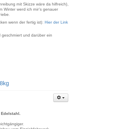
reibung mit Skizze wäre da hilfreich),
im Winter werd ich mir's genauer
iebe.
ken wenn der fertig ist):
Hier der Link
rd geschmiert und darüber ein
 8kg
 Edelstahl.
eichtgängiger.
einbau vom Einziehfahrwerk.