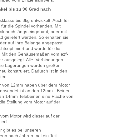
kel bis zu 90 Grad nach
klasse bis 8kg entwickelt. Auch für
für die Spindel vorhanden. Mit
ik auch längs eingebaut, oder mit
 geliefert werden. So erhalten sie
der auf Ihre Belange angepasst
htsoptimiert und wurde für die
t. Mit den Gehäusemaßen vom ezf-
ler ausgelegt. Alle Verbindungen
 Die Lagerungen wurden größer
neu konstruiert. Dadurch ist in den
den.
er von 12mm haben über dem Motor
verwendet ist an den 12mm - Beinen
den 14mm Telebeinen eine Fläche von
 die Stellung vom Motor auf der
 vom Motor wird dieser auf der
ert.
 gibt es bei unseren
enn nach Jahren mal ein Teil