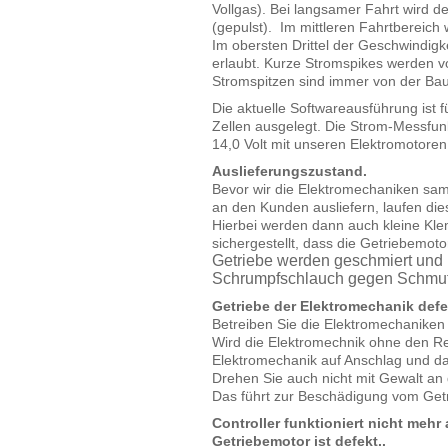
Vollgas). Bei langsamer Fahrt wird d
(gepulst). Im mittleren Fahrtbereich 
Im obersten Drittel der Geschwindigk
erlaubt. Kurze Stromspikes werden v
Stromspitzen sind immer von der Bau
Die aktuelle Softwareausführung ist f
Zellen ausgelegt. Die Strom-Messfunk
14,0 Volt mit unseren Elektromotoren
Auslieferungszustand.
Bevor wir die Elektromechaniken sa
an den Kunden ausliefern, laufen di
Hierbei werden dann auch kleine K
sichergestellt, dass die Getriebemot
Getriebe werden geschmiert und 
Schrumpfschlauch gegen Schmut
Getriebe der Elektromechanik defe
Betreiben Sie die Elektromechaniken
Wird die Elektromechnik ohne den Reg
Elektromechanik auf Anschlag und das
Drehen Sie auch nicht mit Gewalt an 
Das führt zur Beschädigung vom Get
Controller funktioniert nicht meh
Getriebemotor ist defekt..