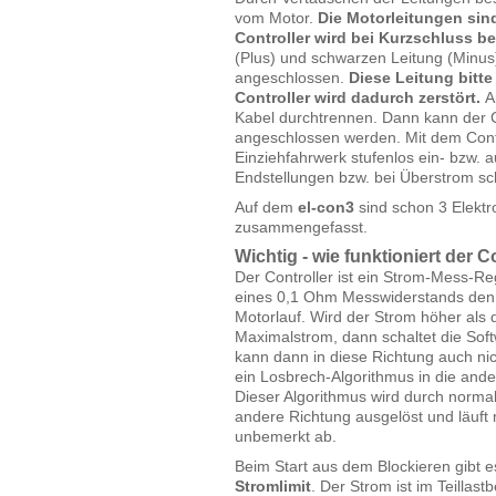
vom Motor.
Die Motorleitungen sind
Controller wird bei Kurzschluss b
(Plus) und schwarzen Leitung (Minus)
angeschlossen.
Diese Leitung bitte
Controller wird dadurch zerstört.
Am
Kabel durchtrennen. Dann kann der 
angeschlossen werden. Mit dem Cont
Einziehfahrwerk stufenlos ein- bzw. 
Endstellungen bzw. bei Überstrom sch
Auf dem
el-con3
sind schon 3 Elektro
zusammengefasst.
Wichtig - wie funktioniert der C
Der Controller ist ein Strom-Mess-Re
eines 0,1 Ohm Messwiderstands den
Motorlauf. Wird der Strom höher als
Maximalstrom, dann schaltet die Sof
kann dann in diese Richtung auch nic
ein Losbrech-Algorithmus in die and
Dieser Algorithmus wird durch normal
andere Richtung ausgelöst und läuft 
unbemerkt ab.
Beim Start aus dem Blockieren gibt 
Stromlimit
. Der Strom ist im Teillas