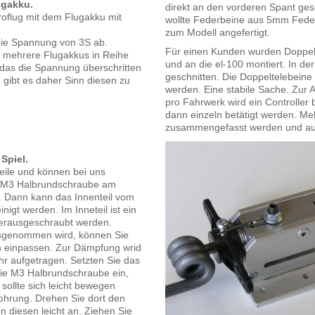
gakku.
direkt an den vorderen Spant ge
roflug mit dem Flugakku mit
wollte Federbeine aus 5mm Fede
zum Modell angefertigt.
die Spannung von 3S ab.
Für einen Kunden wurden Doppelte
e mehrere Flugakkus in Reihe
und an die el-100 montiert. In de
das die Spannung überschritten
geschnitten. Die Doppeltelebeine
, gibt es daher Sinn diesen zu
werden. Eine stabile Sache. Zur 
pro Fahrwerk wird ein Controller
dann einzeln betätigt werden. Me
zusammengefasst werden und auf
Spiel.
eile und können bei uns
ie M3 Halbrundschraube am
. Dann kann das Innenteil vom
gt werden. Im Inneteil ist ein
herausgeschraubt werden.
usgenommen wird, können Sie
h einpassen. Zur Dämpfung wrid
ohr aufgetragen. Setzten Sie das
die M3 Halbrundschraube ein,
l sollte sich leicht bewegen
Bohrung. Drehen Sie dort den
n diesen leicht an. Ziehen Sie