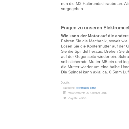
nun die M3 Halbrundschraube an. Al
vorgegeben.
Fragen zu unseren Elektromec
Wie kann der Motor auf die ander
Fahren Sie die Mechanik, soweit wie
Lösen Sie die Kontermutter auf der
Sie die Spindel heraus. Drehen Sie d
auf der Gegenseite wieder ein. Schr
selbstichernde Mutter M5 ein und le
die Mutter wieder um eine halbe Umd
Die Spindel kann axial ca. 0,5mm Luf
Details
Kategorie:
elektrische ezfw
Veröffentlicht: 25. Oktober 2016
Zugriffe: 48255