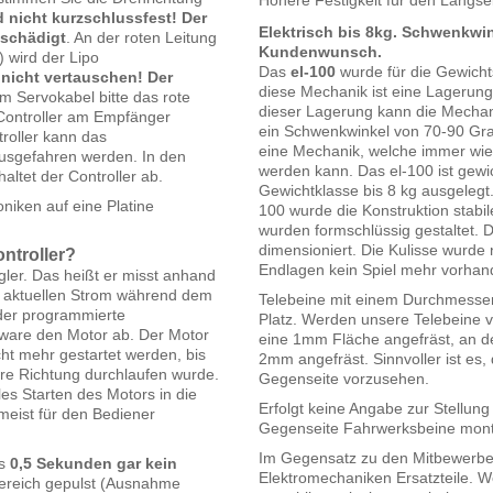
 nicht kurzschlussfest!
Der
Elektrisch bis 8kg. Schwenkwin
eschädigt
. An der roten Leitung
Kundenwunsch.
 wird der Lipo
Das
el-100
wurde für die Gewichts
 nicht vertauschen! Der
diese Mechanik ist eine Lagerung 
 Servokabel bitte das rote
dieser Lagerung kann die Mechan
Controller am Empfänger
ein Schwenkwinkel von 70-90 Grad
roller kann das
eine Mechanik, welche immer wie
ausgefahren werden. In den
werden kann. Das el-100 ist gewic
altet der Controller ab.
Gewichtklasse bis 8 kg ausgeleg
niken auf eine Platine
100 wurde die Konstruktion stabi
wurden formschlüssig gestaltet.
dimensioniert. Die Kulisse wurde 
ontroller?
Endlagen kein Spiel mehr vorhan
gler. Das heißt er misst anhand
 aktuellen Strom während dem
Telebeine mit einem Durchmess
 der programmierte
Platz. Werden unsere Telebeine 
tware den Motor ab. Der Motor
eine 1mm Fläche angefräst, an 
ht mehr gestartet werden, bis
2mm angefräst. Sinnvoller ist es,
ere Richtung durchlaufen wurde.
Gegenseite vorzusehen.
es Starten des Motors in die
Erfolgt keine Angabe zur Stellung
meist für den Bediener
Gegenseite Fahrwerksbeine monti
Im Gegensatz zu den Mitbewerber
es
0,5 Sekunden gar kein
Elektromechaniken Ersatzteile. W
tbereich gepulst (Ausnahme