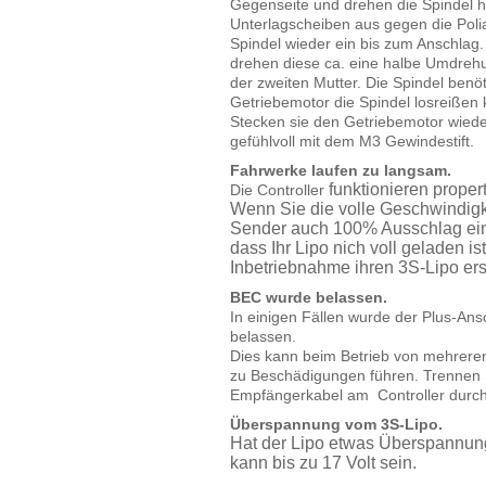
Gegenseite und drehen die Spindel h
Unterlagscheiben aus gegen die Pol
Spindel wieder ein bis zum Anschlag.
drehen diese ca. eine halbe Umdrehu
der zweiten Mutter. Die Spindel benöt
Getriebemotor die Spindel losreißen 
Stecken sie den Getriebemotor wiede
gefühlvoll mit dem M3 Gewindestift.
Fahrwerke laufen zu langsam.
funktionieren p
roper
Die Controller
Wenn Sie die volle Geschwindigk
Sender auch 100% Ausschlag eins
dass Ihr Lipo nich voll geladen is
Inbetriebnahme ihren 3S-Lipo erst
BEC wurde belassen.
In einigen Fällen wurde der Plus-A
belassen.
Dies kann beim Betrieb von mehrer
zu Beschädigungen führen. Trennen 
Empfängerkabel am Controller durch
Überspannung vom 3S-Lipo.
Hat der Lipo etwas Überspannung
kann bis zu 17 Volt sein.