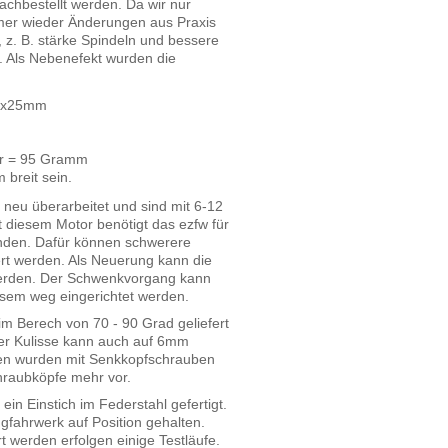
nachbestellt werden. Da wir nur
immer wieder Änderungen aus Praxis
 z. B. stärke Spindeln und bessere
 Als Nebenefekt wurden die
45x25mm
or = 95 Gramm
 breit sein.
 neu überarbeitet und sind mit 6-12
t diesem Motor benötigt das ezfw für
den. Dafür können schwerere
rt werden. Als Neuerung kann die
 werden. Der Schwenkvorgang kann
esem weg eingerichtet werden.
m Berech von 70 - 90 Grad geliefert
er Kulisse kann auch auf 6mm
gen wurden mit Senkkopfschrauben
hraubköpfe mehr vor.
in Einstich im Federstahl gefertigt.
gfahrwerk auf Position gehalten.
t werden erfolgen einige Testläufe.