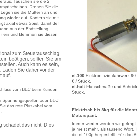
eraus. Tauschen sie die 2
iamydscheiben. Drehen Sie die
 Legen sie die Muttern an und
ng wieder auf. Kontern sie mit
igt axial etwas Spiel, damit der
kann aus der Endstellung.
r ein und klemmen sie diesen
tional zum Steuerausschlag.
ein beötigen, sollten Sie am
tellen. Auch kann es sein,
t. Laden Sie daher vor der
 auf.
el-100
Elektroeinziehfahrwerk 90
€ / Stück.
el-halt
Flanschmaße und Bohrbi
nschluss vom BEC beim Kunden
Stück.
en Spannungsquellen oder BEC
Sie das rote Pluskabel vom
Elektrisch bis 8kg für die Mon
.
Motorspant.
Immer wieder werden wir gefragt:
 schadet das nicht. Dies
ja meist mehr, als tausend Wort. 
die el-100g hergestellt. Für das