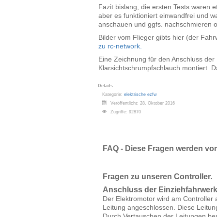
Fazit bislang, die ersten Tests waren 
aber es funktioniert einwandfrei und w
anschauen und ggfs. nachschmieren o
Bilder vom Flieger gibts hier (der Fahr
zu rc-network.
Eine Zeichnung für den Anschluss der El
Klarsichtschrumpfschlauch montiert. D
Details
Kategorie:
elektrische ezfw
Veröffentlicht: 28. Oktober 2016
Zugriffe: 92870
FAQ - Diese Fragen werden von 
Fragen zu unseren Controller.
Anschluss der Einziehfahrwerk
Der Elektromotor wird am Controller
Leitung angeschlossen. Diese Leitung
Durch Vertauschen der Leitungen be