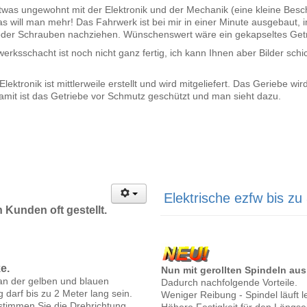
etwas ungewohnt mit der Elektronik und der Mechanik (eine kleine Besch
as will man mehr! Das Fahrwerk ist bei mir in einer Minute ausgebaut, 
der Schrauben nachziehen. Wünschenswert wäre ein gekapseltes Getr
werksschacht ist noch nicht ganz fertig, ich kann Ihnen aber Bilder schic
ektronik ist mittlerweile erstellt und wird mitgeliefert. Das Geriebe wi
amit ist das Getriebe vor Schmutz geschützt und man sieht dazu.
Elektrische ezfw bis zu
Kunden oft gestellt.
e.
Nun mit gerollten Spindeln aus
 an der gelben und blauen
Dadurch nachfolgende Vorteile.
 darf bis zu 2 Meter lang sein.
Weniger Reibung - Spindel läuft l
stimmen Sie die Drehrichtung
Höhere Festigkeit für den Längs