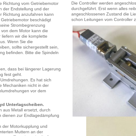
Die Controller werden angeschlo
ie Richtung vom Getriebemotor
durchgeführt. Erst wenn alles reib
in der Endstellung und der
angeschlossenen Zustand die Lie
er Richtung anzufahren kann
schon Leitungen vom Controller 
 Getriebemotor beschädigt
 keine Strombegrenzung
er von dem Motor kann die
liefern wir die komplette
us. Wenn Sie die
ben, sollte sichergestellt sein,
ung befinden. Bitte die Spindeln
n, dass bei längerer Lagerung
g fest geht.
e Umdrehungen. Es hat sich
ie Mechaniken nicht in der
delumdrehungen vor dem
myd Unterlagscheiben.
 aus Metall ersetzt, durch
en dienen zur Endlagedämpfung
an der Motorkupplung und
nterten Muttern an der